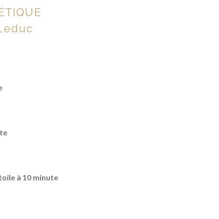
ÉTIQUE
 Leduc
e
te
toile à 10 minute