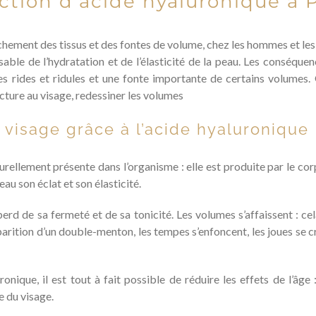
ection d’acide hyaluronique à P
chement des tissus et des fontes de volume, chez les hommes et les 
able de l’hydratation et de l’élasticité de la peau. Les conséquen
es rides et ridules et une fonte importante de certains volumes.
cture au visage, redessiner les volumes
visage grâce à l’acide hyaluronique
rellement présente dans l’organisme : elle est produite par le cor
eau son éclat et son élasticité.
erd de sa fermeté et de sa tonicité. Les volumes s’affaissent : ce
arition d’un double-menton, les tempes s’enfoncent, les joues se cr
onique, il est tout à fait possible de réduire les effets de l’âg
ie du visage.