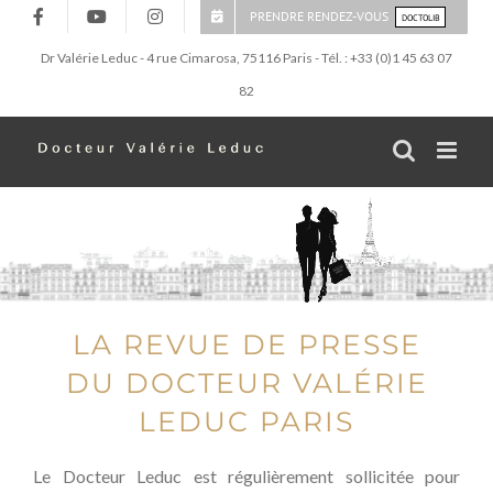
Passer
PRENDRE RENDEZ-VOUS
DOCTOLIB
au
Dr Valérie Leduc - 4 rue Cimarosa, 75116 Paris - Tél. : +33 (0)1 45 63 07
contenu
82
LA REVUE DE PRESSE
DU DOCTEUR VALÉRIE
LEDUC PARIS
Le Docteur Leduc est régulièrement sollicitée pour