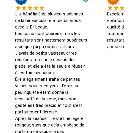
J’ai bénéficié de plusieurs séances 
Excellente e
de laser vasculaire et de sclérose 
épilation las
avec le Dr Leduc.

qualité des é
Les soins sont onéreux, mais les 
tout donne c
résultats sont nettement supérieurs 
résultats so
à ce que j’ai pu obtenir ailleurs. 
après une se
J’avais de petits vaisseaux très 
récalcitrants sur le dessus des 
pieds, et elle a été la seule à réussir 
à les faire disparaître.

Elle a également traité de petites 
veines sous mes yeux. J’étais un 
peu inquiète étant donné la 
sensibilité de la zone, mais son 
geste est très précis et tout s’est 
parfaitement déroulé.

Après la séance, il reste une légère 
rougeur, sans que cela empêche de 
sortir ou de vaquer à ses 