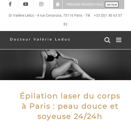
Passer
PRENDRE RENDEZ-VOUS
DOCTOLIB
au
contenu
Dr Valérie Leduc - 4 rue Cimarosa, 75116 Paris - Tél. : +33 (0)1 45 63 07
82
Épilation laser du corps
à Paris : peau douce et
soyeuse 24/24h