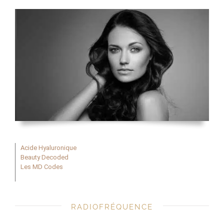
Acide Hyaluronique
Beauty Decoded
Les MD Codes
RADIOFRÉQUENCE