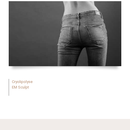
Cryolipolyse
EM Sculpt