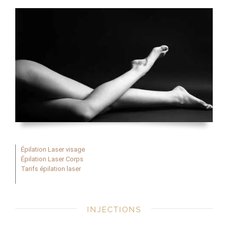
Épilation Laser visage
Épilation Laser Corps
Tarifs épilation laser
INJECTIONS