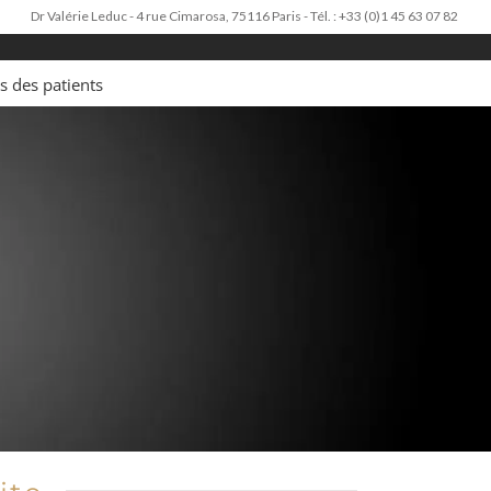
Dr Valérie Leduc - 4 rue Cimarosa, 75116 Paris - Tél. : +33 (0)1 45 63 07 82
s des patients