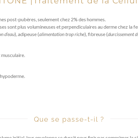
TONE |Traitement de la Cellul
emmes post-pubères, seulement chez 2% des hommes.
euses sont plus volumineuses et perpendiculaires au derme chez la f
on d’eau
), adipeuse (
alimentation trop riche
), fibreuse (
durcissement ds
t musculaire.
l’hypoderme.
Que se passe-t-il ?
olume initial, leur enveloppe se durcit pour finir par comprimer la 