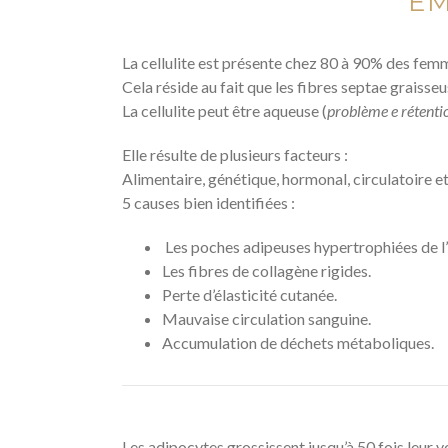
EM
La cellulite est présente chez 80 à 90% des f
Cela réside au fait que les fibres septae graiss
La cellulite peut être aqueuse (
problème e rétenti
Elle résulte de plusieurs facteurs :
Alimentaire, génétique, hormonal, circulatoire e
5 causes bien identifiées :
Les poches adipeuses hypertrophiées de 
Les fibres de collagène rigides.
Perte d’élasticité cutanée.
Mauvaise circulation sanguine.
Accumulation de déchets métaboliques.
Les adipocytes grossissent jusqu’à 50 fois leur v