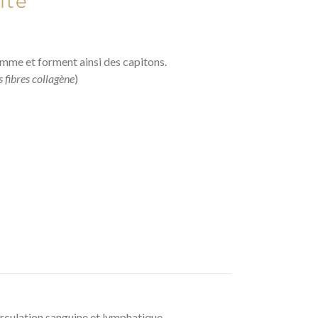
ite
emme et forment ainsi des capitons.
 fibres collagène
)
circulation sanguine et lymphatique.