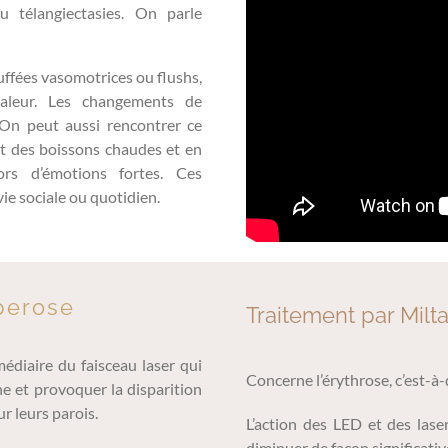
 télangiectasies. On parle
uffées vasomotrices ou flushs,
aleur. Les changements de
On peut aussi rencontrer ce
t des boissons chaudes et en
rs d’émotions fortes. Ces
ie sociale ou quotidien.
perose
Traitement par Milt
médiaire du faisceau laser qui
Concerne l’érythrose, c’est-à-
ne et provoquer la disparition
ur leurs parois.
L’action des LED et des laser
diminuer de façon significativ