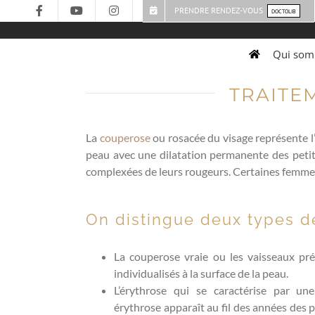
Passer
PRENDRE RENDEZ-VOUS
DOCTOLIB
au
contenu
Qui som
TRAITE
La
couperose
ou rosacée du visage représente l’u
peau avec une dilatation permanente des petits
complexées de leurs rougeurs. Certaines femmes 
On distingue deux types 
La couperose vraie ou les vaisseaux pré
individualisés à la surface de la peau.
L’érythrose qui se caractérise par une
érythrose apparaît au fil des années des pet