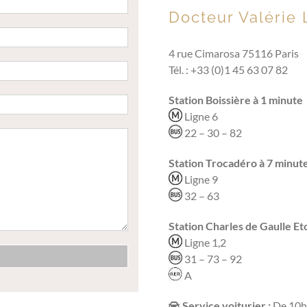
Docteur Valérie
4 rue
Cimarosa
75116 Paris
Tél. : +33 (0)1 45 63 07 82
Station Boissière à 1 minute
Ligne 6
22 – 30 – 82
Station Trocadéro à 7 minut
Ligne 9
32 – 63
Station Charles de Gaulle Et
Ligne 1,2
31 – 73 – 92
A
Service voiturier :
De 10h