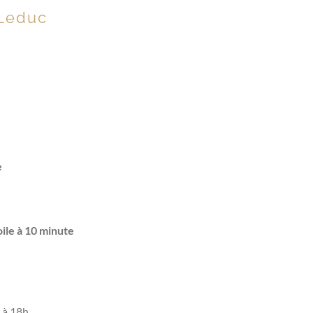
 Leduc
e
oile à 10 minute
 à 18h