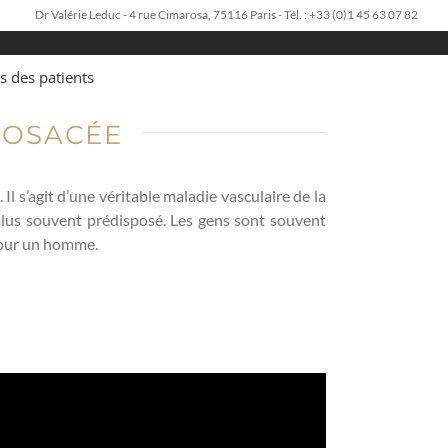
Dr Valérie Leduc - 4 rue Cimarosa, 75116 Paris - Tél. : +33 (0)1 45 63 07 82
s des patients
ROSACÉE
Il s’agit d’une véritable maladie vasculaire de la
 plus souvent prédisposé. Les gens sont souvent
 pour un homme.