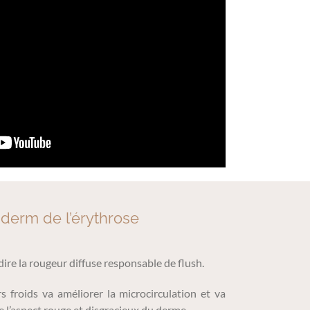
aderm de l’érythrose
dire la rougeur diffuse responsable de flush.
s froids va améliorer la microcirculation et va
e l’aspect rouge et disgracieux du derme.