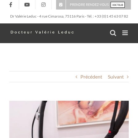
Passer
PRENDRE RENDEZ-VOUS
DOCTOLIB
au
Dr Valérie Leduc - 4 rue Cimarosa, 75116 Paris - Tél. : +33 (0)1 45 63 07 82
contenu
Précédent
Suivant